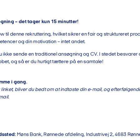
ning – det tager kun 15 minutter!
 til denne rekruttering, hvilket sikrer en fair og struktureret pro
tencer og din motivation – intet andet.
 ikke sende en traditionel ansøgning og CV. I stedet besvarer d
et, og så er du hurtigt tættere på en samtale!
komme i gang.
 linket, bliver du bedt om at indtaste din e-mail, og efterfølge
mail.
dssted:
Møns Bank, Rønnede afdeling, Industrivej 2, 4683 Røn