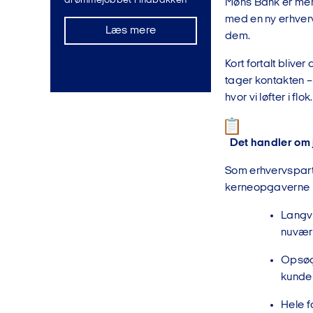
drømmejobbet i indbakken
Møns Bank er mer
med en ny erhverv
Læs mere
dem.
Kort fortalt bliv
tager kontakten –
hvor vi løfter i flok.
Det handler om
Som erhvervspart
kerneopgaverne 
Langva
nuvære
Opsøge
kunder
Hele f