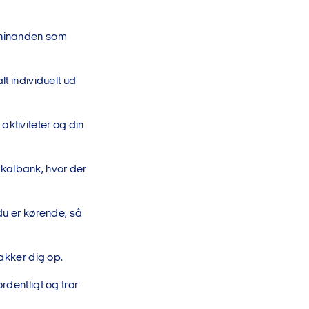
r hinanden som
t individuelt ud
 aktiviteter og din
lokalbank, hvor der
du er kørende, så
akker dig op.
rdentligt og tror