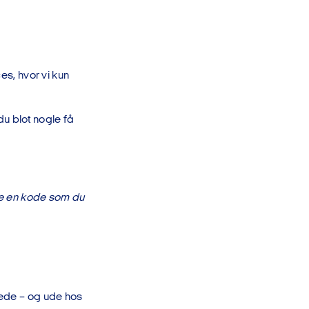
ces, hvor vi kun
u blot nogle få
nde en kode som du
nede – og ude hos