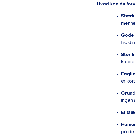
Hvad kan du forv
Stærk
mennes
Gode 
fra di
Stor f
kunde
Faglig
er kort
Grund
ingen 
Et st
Humor
på de 