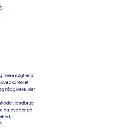
😊
e
ig mere søgt end
hovedkontoret i
 og rådgivere, der
omheder, landbrug
eje og bygger på
enhed,
å.