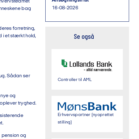
Ansøgningsfrist
rhvervsteamet
16-08-2026
menneskene bag
deres forretning,
i et stærkt hold,
Se også
rug. Sådan ser
Controller til AML
 nye og
 oplever tryghed.
Erhvervspartner (nyoprettet
ksisterende
stilling)
t.
, pension og