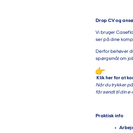
Drop CV og ansøg
Vi bruger Caseflow
ser på dine kompe
Derfor behøver du
spørgsmål om jobb
Klik her for at 
Når du trykker på
får sendt til din e-
Praktisk info
Arbej