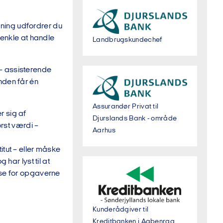
ning udfordrer du
enkle at handle
Landbrugskundechef
 – assisterende
nden får én
Assurandør Privat til
r sig af
Djurslands Bank - område
ørst værdi –
Aarhus
itut – eller måske
har lyst til at
lse for opgaverne
Kunderådgiver til
Kreditbanken i Aabenraa