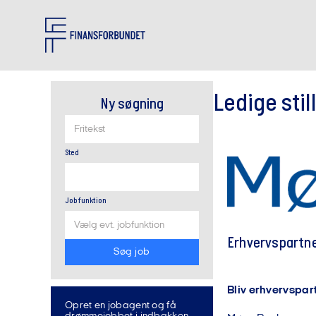
Finansjob
findes
på
Ledige stil
job.finansforbundet.dk
Ny søgning
Sted
Jobfunktion
Erhvervspartner
Bliv erhvervspar
Opret en jobagent og få