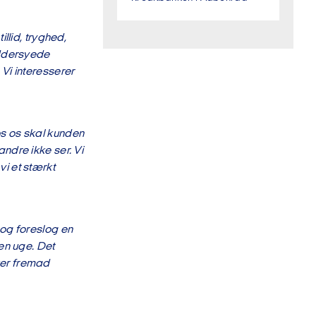
llid, tryghed,
æddersyede
Vi interesserer
os os skal kunden
ndre ikke ser. Vi
i et stærkt
 og foreslog en
en uge. Det
nker fremad