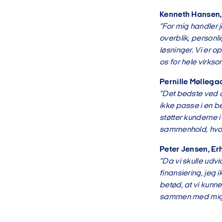
Kenneth Hansen,
”For mig handler j
overblik, personl
løsninger. Vi er 
os for hele virks
Pernille Møllega
”Det bedste ved a
ikke passe i en b
støtter kunderne 
sammenhold, hvor 
Peter Jensen, E
”Da vi skulle udv
finansiering, jeg
betød, at vi kunne
sammen med mig