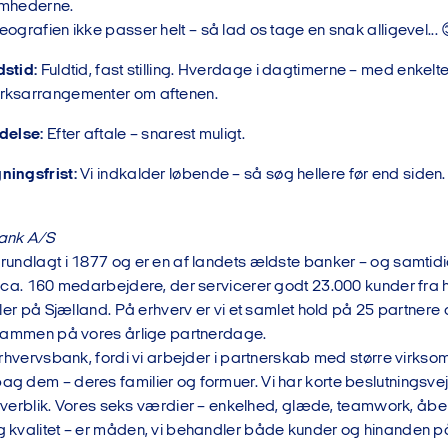
omhederne.
eografien ikke passer helt – så lad os tage en snak alligevel... 
dstid:
Fuldtid, fast stilling. Hverdage i dagtimerne – med enkelt
rksarrangementer om aftenen.
ædelse:
Efter aftale – snarest muligt.
ningsfrist:
Vi indkalder løbende – så søg hellere før end siden.
ank A/S
rundlagt i 1877 og er en af landets ældste banker – og samtid
 ca. 160 medarbejdere, der servicerer godt 23.000 kunder fra 
aler på Sjælland. På erhverv er vi et samlet hold på 25 partnere
 sammen på vores årlige partnerdage.
Erhvervsbank, fordi vi arbejder i partnerskab med større virks
g dem – deres familier og formuer. Vi har korte beslutningsv
g overblik. Vores seks værdier – enkelhed, glæde, teamwork, åb
 kvalitet – er måden, vi behandler både kunder og hinanden p