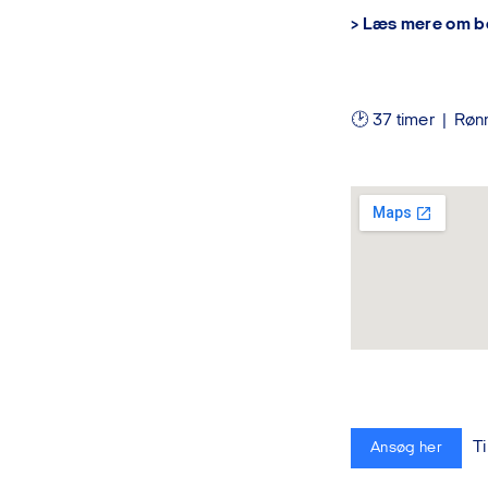
>
Læs mere om b
🕑 37 timer | Rø
Ti
Ansøg her