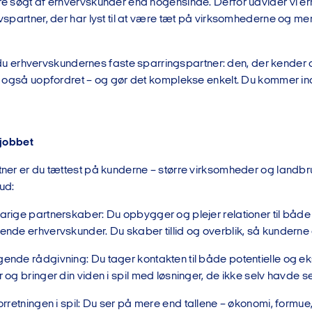
e søgt af erhvervskunder end nogensinde. Derfor udvider vi e
spartner, der har lyst til at være tæt på virksomhederne og 
er du erhvervskundernes faste sparringspartner: den, der kender 
 også uopfordret – og gør det komplekse enkelt. Du kommer ind 
 jobbet
ner er du tættest på kunderne – større virksomheder og landb
ud:
rige partnerskaber: Du opbygger og plejer relationer til både
nde erhvervskunder. Du skaber tillid og overblik, så kunderne
nde rådgivning: Du tager kontakten til både potentielle og e
 og bringer din viden i spil med løsninger, de ikke selv havde se
orretningen i spil: Du ser på mere end tallene – økonomi, formue