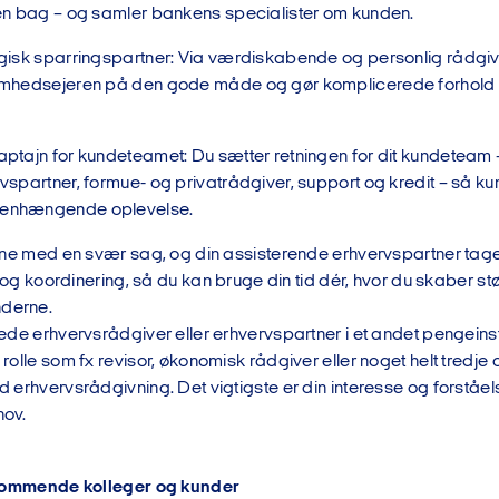
en bag – og samler bankens specialister om kunden.
gisk sparringspartner: Via værdiskabende og personlig rådgiv
omhedsejeren på den gode måde og gør komplicerede forhold 
ptajn for kundeteamet: Du sætter retningen for dit kundeteam
vspartner, formue- og privatrådgiver, support og kredit – så ku
nhængende oplevelse.
ene med en svær sag, og din assisterende erhvervspartner tage
r og koordinering, så du kan bruge din tid dér, hvor du skaber st
derne.
ede erhvervsrådgiver eller erhvervspartner i et andet pengeinst
olle som fx revisor, økonomisk rådgiver eller noget helt tredje og 
 erhvervsrådgivning. Det vigtigste er din interesse og forståe
hov.
 kommende kolleger og kunder