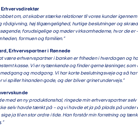
 Erhvervsdirektør
obbet om, at skaber stærke relationer til vores kunder igennem ti
ig rådgivning, høj tilgængelighed, hurtige beslutninger og skr
opsøgende, forudsigelige og møder virksomhederne, hvor de er - 
omheden, formuen og familien.”
ard, Erhvervspartner i Rønnede
t være erhvervspartner i banken er friheden i hverdagen og h
estemt kasse. Vi er nytænkende og finder gerne løsninger, som a
i medgang og modgang. Vi har korte beslutningsveje og så har v
vi spiller hinanden gode, og der bliver grinet undervejs.”
rhvervskunde
ide med en ny produktionshal, ringede min erhvervspartner selv
 ikke selv havde tænkt på – og vi havde et ja på plads på under 
 sige ja til en stor ordre i tide. Han forstår min forretning og tæ
.”