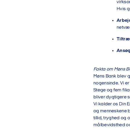
virks
Hvis g
Arbej
netvæ
Tiltr
Ansøg
Fakta om Møns B
Møns Bank blev g
nogensinde. Vi er
Stege og fem fili
bliver dygtigere
Vi kalder os Din 
og menneskene ba
tillid, tryghed o
målbevidsthed og