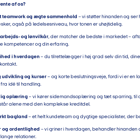
ente af os?
t teamwork og ægte sammenhold
– vi støtter hinanden og se
ker, også på ledelsesniveau, hvor tonen er uhøjtidelig.
arbejds- og lønvilkår
, der matcher de bedste i markedet – aftal
ne kompetencer og din erfaring.
rihed i hverdagen
– du tilrettelægger i høj grad selv din tid, dine
kontakt.
 udvikling og kurser
– og korte beslutningsveje, fordi vi er en 
 fra idé til handling.
ig oplæring
– vi kører sidemandsoplæring og tæt sparring, til 
står alene med den komplekse kreditdel.
ærkt bagland
– et helt kundeteam og dygtige specialister, der b
 og ordentlighed
– vi griner i hverdagen, behandler hinanden o
lange relationer.