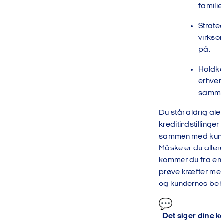
famili
Strate
virks
på.
Holdka
erhver
samme
Du står aldrig al
kreditindstillinge
sammen med kun
Måske er du aller
kommer du fra en r
prøve kræfter med
og kundernes be
Det siger dine